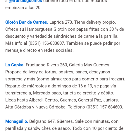
a
@francisguemes
durante todo el día. Los repartos
empiezan a las 20.
Glotón Bar de Carnes.
Laprida 273. Tiene delivery propio.
Ofrece su Hamburguesa Glotón con papas fritas con 30 % de
descuento y variedad de sándwiches de carne a la parrilla.
Más info al (0351) 156-883807. También se puede pedir por
mensaje directo en redes sociales.
La Capke.
Fructuoso Rivera 260, Galería Muy Güemes.
Propone delivery de tortas, postres, panes, desayunos
sorpresa y más (como almuerzos para comer o para freezar).
Reparte de miércoles a domingos de 16 a 19⁣, se paga vía
transferencia, Mercado pago, tarjeta de crédito y débito.⁣
Llega hasta Alberdi, Centro, Guemes, General Paz, Juniors,
Alta Córdoba y Nueva Córdoba. Teléfono (0351) 157-684603.
Monaguillo.
Belgrano 647, Güemes. Sale con minutas, con
parrillada y sándwiches de asado. Todo con 10 por ciento de