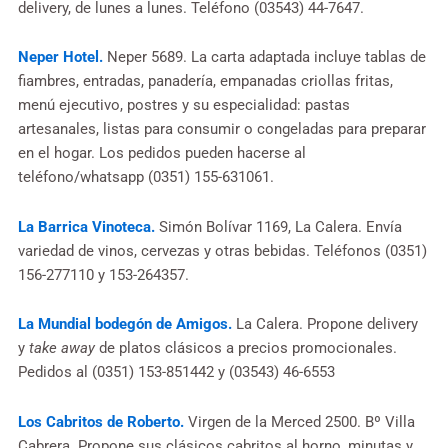
delivery, de lunes a lunes. Teléfono (03543) 44-7647.
Neper Hotel.
Neper 5689. La carta adaptada incluye tablas de
fiambres, entradas, panadería, empanadas criollas fritas,
menú ejecutivo, postres y su especialidad: pastas
artesanales, listas para consumir o congeladas para preparar
en el hogar. Los pedidos pueden hacerse al
teléfono/whatsapp (0351) 155-631061.
La Barrica Vinoteca.
Simón Bolívar 1169, La Calera. Envía
variedad de vinos, cervezas y otras bebidas. Teléfonos (0351)
156-277110 y 153-264357.
La Mundial bodegón de Amigos.
La Calera. Propone delivery
y
take away
de platos clásicos a precios promocionales.
Pedidos al (0351) 153-851442 y (03543) 46-6553
Los Cabritos de Roberto.
Virgen de la Merced 2500. Bº Villa
Cabrera. Propone sus clásicos cabritos al horno, minutas y