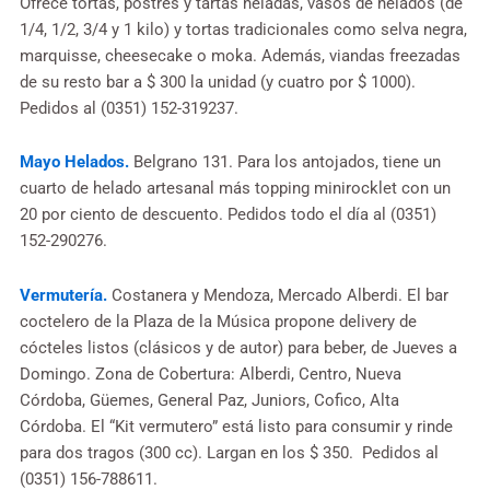
Ofrece tortas, postres y tartas heladas, vasos de helados (de
1/4, 1/2, 3/4 y 1 kilo) y tortas tradicionales como selva negra,
marquisse, cheesecake o moka. Además, viandas freezadas
de su resto bar a $ 300 la unidad (y cuatro por $ 1000).
Pedidos al (0351) 152-319237.
Mayo Helados.
Belgrano 131. Para los antojados, tiene un
cuarto de helado artesanal más topping minirocklet con un
20 por ciento de descuento. Pedidos todo el día al (0351)
152-290276.
Vermutería.
Costanera y Mendoza, Mercado Alberdi. El bar
coctelero de la Plaza de la Música propone delivery de
cócteles listos (clásicos y de autor) para beber, de Jueves a
Domingo. Zona de Cobertura: Alberdi, Centro, Nueva
Córdoba, Güemes, General Paz, Juniors, Cofico, Alta
Córdoba. El “Kit vermutero” está listo para consumir y rinde
para dos tragos (300 cc). Largan en los $ 350. Pedidos al
(0351) 156-788611.