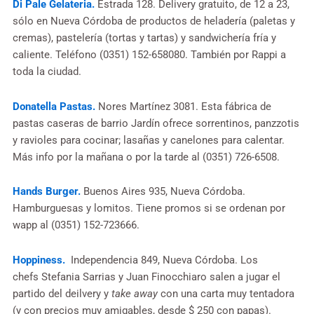
Di Pale Gelateria.
Estrada 128. Delivery gratuito, de 12 a 23,
sólo en Nueva Córdoba de productos de heladería (paletas y
cremas), pastelería (tortas y tartas) y sandwichería fría y
caliente. Teléfono (0351) 152-658080. También por Rappi a
toda la ciudad.
Donatella Pastas.
Nores Martínez 3081. Esta fábrica de
pastas caseras de barrio Jardín ofrece sorrentinos, panzzotis
y ravioles para cocinar; lasañas y canelones para calentar.
Más info por la mañana o por la tarde al (0351) 726-6508.
Hands Burger.
Buenos Aires 935, Nueva Córdoba.
Hamburguesas y lomitos. Tiene promos si se ordenan por
wapp al (0351) 152-723666.
Hoppiness.
Independencia 849, Nueva Córdoba. Los
chefs Stefania Sarrias y Juan Finocchiaro salen a jugar el
partido del deilvery y
take away
con una carta muy tentadora
(y con precios muy amigables, desde $ 250 con papas).