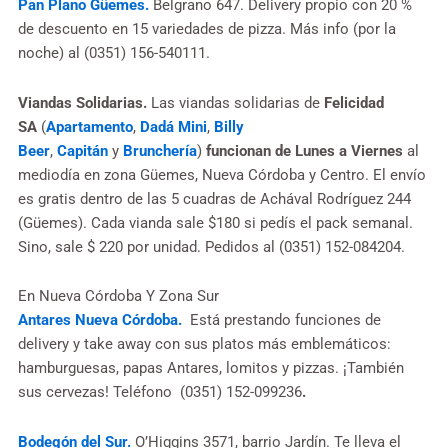
Pan Plano Güemes.
Belgrano 647. Delivery propio con 20 %
de descuento en 15 variedades de pizza. Más info (por la
noche) al (0351) 156-540111.
Viandas Solidarias.
Las viandas solidarias de
Felicidad
SA
(
Apartamento
,
Dadá Mini
,
Billy
Beer
,
Capitán
y
Brunchería
)
funcionan de Lunes a Viernes
al
mediodía en zona Güemes, Nueva Córdoba y Centro. El envío
es gratis dentro de las 5 cuadras de Achával Rodríguez 244
(Güemes). Cada vianda sale $180 si pedís el pack semanal.
Sino, sale $ 220 por unidad. Pedidos al (0351) 152-084204.
En Nueva Córdoba Y Zona Sur
Antares Nueva Córdoba.
Está prestando funciones de
delivery y take away con sus platos más emblemáticos:
hamburguesas, papas Antares, lomitos y pizzas. ¡También
sus cervezas! Teléfono (0351) 152-099236
.
Bodegón del Sur.
O’Higgins 3571, barrio Jardín. Te lleva el