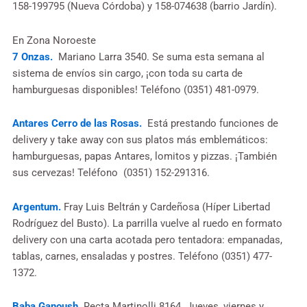
158-199795 (Nueva Córdoba) y 158-074638 (barrio Jardín).
En Zona Noroeste
7 Onzas.
Mariano Larra 3540. Se suma esta semana al
sistema de envíos sin cargo, ¡con toda su carta de
hamburguesas disponibles! Teléfono (0351) 481-0979.
Antares Cerro de las Rosas.
Está prestando funciones de
delivery y take away con sus platos más emblemáticos:
hamburguesas, papas Antares, lomitos y pizzas. ¡También
sus cervezas! Teléfono (0351) 152-291316.
Argentum.
Fray Luis Beltrán y Cardeñosa (Híper Libertad
Rodríguez del Busto). La parrilla vuelve al ruedo en formato
delivery con una carta acotada pero tentadora: empanadas,
tablas, carnes, ensaladas y postres. Teléfono (0351) 477-
1372.
Baba Ganoush.
Recta Martinolli 8164. Jueves, viernes y