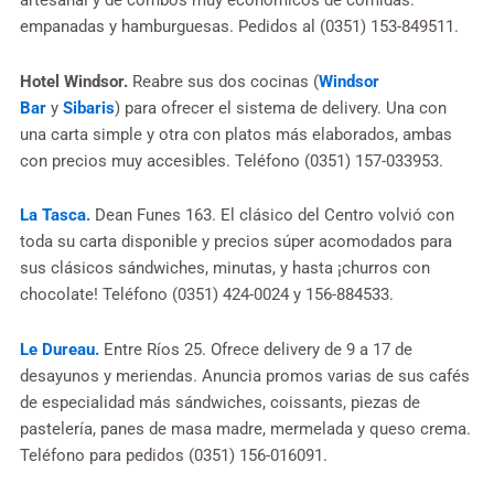
artesanal y de combos muy económicos de comidas:
empanadas y hamburguesas. Pedidos al (0351) 153-849511.
Hotel Windsor.
Reabre sus dos cocinas (
Windsor
Bar
y
Sibaris
) para ofrecer el sistema de delivery. Una con
una carta simple y otra con platos más elaborados, ambas
con precios muy accesibles. Teléfono (0351) 157-033953.
La Tasca.
Dean Funes 163. El clásico del Centro volvió con
toda su carta disponible y precios súper acomodados para
sus clásicos sándwiches, minutas, y hasta ¡churros con
chocolate! Teléfono (0351) 424-0024 y 156-884533.
Le Dureau.
Entre Ríos 25. Ofrece delivery de 9 a 17 de
desayunos y meriendas. Anuncia promos varias de sus cafés
de especialidad más sándwiches, coissants, piezas de
pastelería, panes de masa madre, mermelada y queso crema.
Teléfono para pedidos (0351) 156-016091.