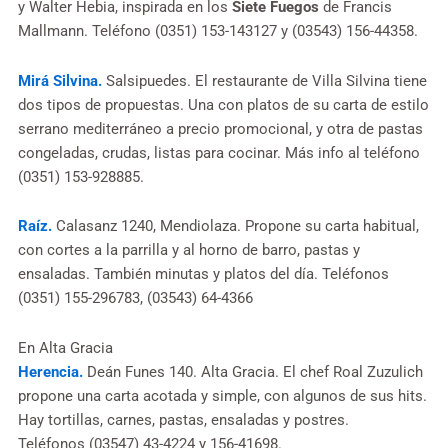
y Walter Hebia, inspirada en los
Siete Fuegos
de Francis
Mallmann. Teléfono (0351) 153-143127 y (03543) 156-44358.
Mirá Silvina.
Salsipuedes. El restaurante de Villa Silvina tiene
dos tipos de propuestas. Una con platos de su carta de estilo
serrano mediterráneo a precio promocional, y otra de pastas
congeladas, crudas, listas para cocinar. Más info al teléfono
(0351) 153-928885.
Raíz.
Calasanz 1240, Mendiolaza. Propone su carta habitual,
con cortes a la parrilla y al horno de barro, pastas y
ensaladas. También minutas y platos del día. Teléfonos
(0351) 155-296783, (03543) 64-4366
En Alta Gracia
Herencia.
Deán Funes 140. Alta Gracia. El chef Roal Zuzulich
propone una carta acotada y simple, con algunos de sus hits.
Hay tortillas, carnes, pastas, ensaladas y postres.
Teléfonos (03547) 43-4224 y 156-41698.