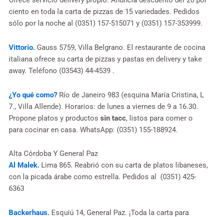
Ofrece servicio delivery propio. Anuncia descuento del 20 por
ciento en toda la carta de pizzas de 15 variedades. Pedidos
sólo por la noche al (0351) 157-515071 y (0351) 157-353999.
Vittorio.
Gauss 5759, Villa Belgrano. El restaurante de cocina
italiana ofrece su carta de pizzas y pastas en delivery y take
away. Teléfono (03543) 44-4539 .
¿Yo qué como?
Río de Janeiro 983 (esquina María Cristina, L
7., Villa Allende). Horarios: de lunes a viernes de 9 a 16.30.
Propone platos y productos
sin tacc
, listos para comer o
para cocinar en casa. WhatsApp: (0351) 155-188924.
Alta Córdoba Y General Paz
Al Malek.
Lima 865. Reabrió con su carta de platos libaneses,
con la picada árabe como estrella. Pedidos al (0351) 425-
6363
Backerhaus.
Esquiú 14, General Paz. ¡Toda la carta para