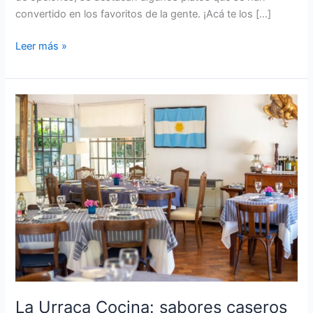
convertido en los favoritos de la gente. ¡Acá te los […]
Leer más »
La
Urraca
Cocina:
sabores
caseros
con
un
toque
único
en
La
Cumbre
La Urraca Cocina: sabores caseros