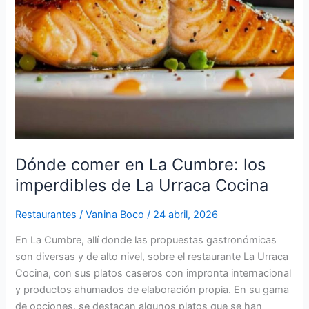
de
La
Urraca
Cocina
Dónde comer en La Cumbre: los
imperdibles de La Urraca Cocina
Restaurantes
/
Vanina Boco
/
24 abril, 2026
En La Cumbre, allí donde las propuestas gastronómicas
son diversas y de alto nivel, sobre el restaurante La Urraca
Cocina, con sus platos caseros con impronta internacional
y productos ahumados de elaboración propia. En su gama
de opciones, se destacan algunos platos que se han