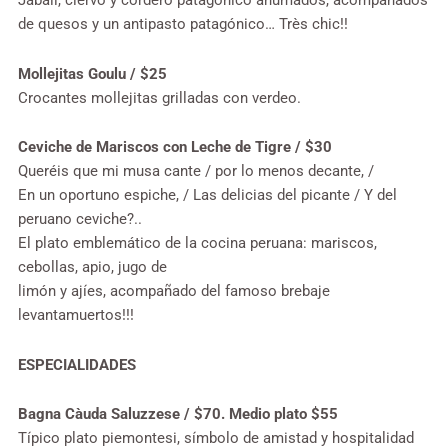
Jabalí, ciervo y cordero patagónico ahumados, acompañados
de quesos y un antipasto patagónico… Très chic!!
Mollejitas Goulu / $25
Crocantes mollejitas grilladas con verdeo.
Ceviche de Mariscos con Leche de Tigre / $30
Queréis que mi musa cante / por lo menos decante, /
En un oportuno espiche, / Las delicias del picante / Y del
peruano ceviche?..
El plato emblemático de la cocina peruana: mariscos,
cebollas, apio, jugo de
limón y ajíes, acompañado del famoso brebaje
levantamuertos!!!
ESPECIALIDADES
Bagna Càuda Saluzzese / $70. Medio plato $55
Típico plato piemontesi, símbolo de amistad y hospitalidad