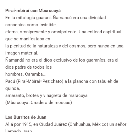
Piraí-mbiraí con Mburucuyá
En la mitología guaraní, Ñamandú era una divinidad
concebida como invisible,
eterna, omnipresente y omnipotente. Una entidad espiritual
que se manifestaba en
la plenitud de la naturaleza y del cosmos, pero nunca en una
imagen material.
Ñamandú no era el dios exclusivo de los guaraníes, era el
dios padre de todos los
hombres. Caramba…
Pacú (Piraí-Mbiraí=Pez chato) a la plancha con tabuleh de
quinoa,
amaranto, brotes y vinagreta de maracuyá
(Mburucuyá=Criadero de moscas)
Los Burritos de Juan
Allá por 1915, en Ciudad Juárez (Chihuahua, México) un señor
llamado Juan