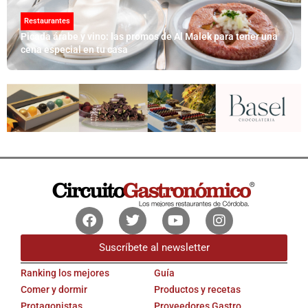
Restaurantes
Picada árabe y vino: las promos de Al Malek para tener una
cena especial en tu casa
Facebook
Twitter
Youtube
Instagram
Suscríbete al newsletter
Ranking los mejores
Guía
Comer y dormir
Productos y recetas
Protagonistas
Proveedores Gastro