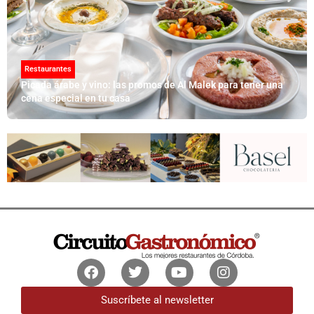
Restaurantes
Picada árabe y vino: las promos de Al Malek para tener una
cena especial en tu casa
Facebook
Twitter
Youtube
Instagram
Suscríbete al newsletter