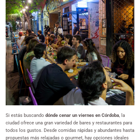
Si estás buscando
dónde cenar un viernes en Córdoba
, la
ciudad ofrece una gran variedad de bares y restaurantes para
todos los gustos. Desde comidas rápidas y abundantes hasta
propuestas más relajadas o gourmet, hay opciones ideales