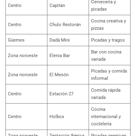
Cervecería y
Centro
Capitán
picadas
Cocina creativa y
Centro
Chulo Restorán
pizzas
Güemes
Dadá Mini
Picadas y tragos
Bar con cocina
Zona noroeste
Elenia Bar
variada
Picadas y comida
Zona noroeste
El Mesón
informal
Comida rápida
Centro
Estación 27
variada
Cocina
Centro
Holbox
internacional y
coctelería
Zona noroeste
Tentación Ibérica
Picadas premium