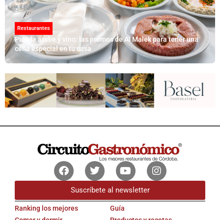
Restaurantes
Picada árabe y vino: las promos de Al Malek para tener una
cena especial en tu casa
Facebook
Twitter
Youtube
Instagram
Suscríbete al newsletter
Ranking los mejores
Guía