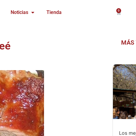
0
Carrito
Noticias
Tienda
MÁS 
veé
Los mej