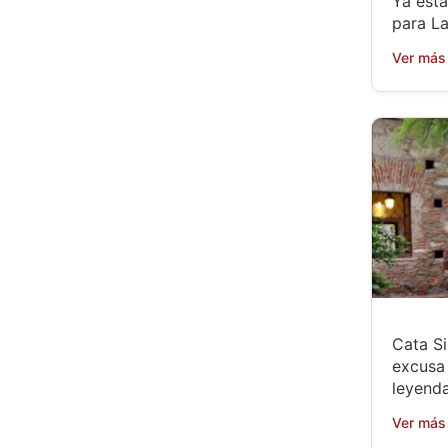
Ya está
para L
Ver más
Cata Si
excusa 
leyenda
Ver más