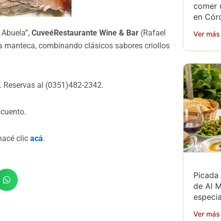
comer 
en Cór
 Abuela”,
CuveéRestaurante Wine & Bar
(Rafael
Ver más
la manteca, combinando clásicos sabores criollos
. Reservas al (0351)482-2342.
scuento.
 hacé clic
acá
.
Picada 
de Al M
especia
Ver más