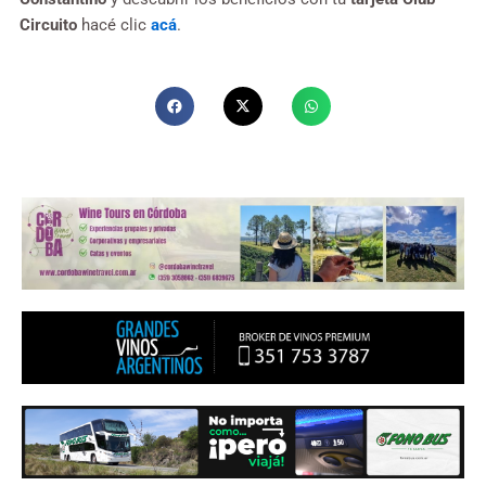
Circuito
hacé clic
acá
.