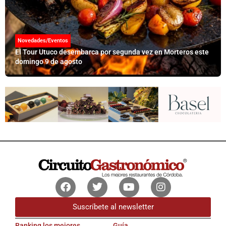
Novedades/Eventos
El Tour Utuco desembarca por segunda vez en Morteros este
domingo 9 de agosto
Facebook
Twitter
Youtube
Instagram
Suscríbete al newsletter
Ranking los mejores
Guía